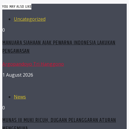
YOU MAY ALSO LIKE
Uncategorized
0
MANUARA SIAHAAN AJAK PEWARNA INDONESIA LAKUKAN
PENGAWASAN
Argopandoyo Tri Hanggono
1 August 2026
News
0
MUNAS III MUKI RICUH, DUGAAN PELANGGARAN ATURAN
MENGEMUKA