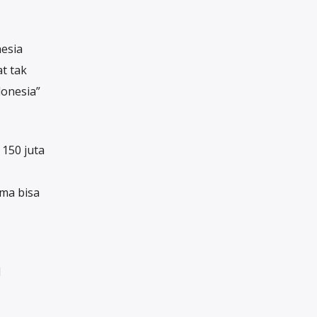
nesia
t tak
donesia”
150 juta
rma bisa
l