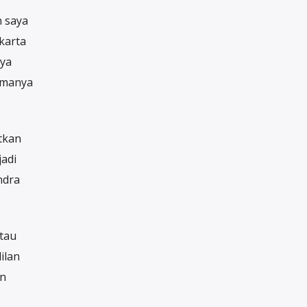
n saya
karta
nya
amanya
tkan
adi
ndra
atau
ilan
an