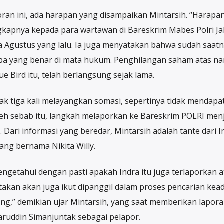
ran ini, ada harapan yang disampaikan Mintarsih. “Harapa
ngkapnya kepada para wartawan di Bareskrim Mabes Polri Ja
ia Agustus yang lalu. Ia juga menyatakan bahwa sudah saat
apa yang benar di mata hukum. Penghilangan saham atas n
ue Bird itu, telah berlangsung sejak lama.
ak tiga kali melayangkan somasi, sepertinya tidak mendapa
h sebab itu, langkah melaporkan ke Bareskrim POLRI menj
 Dari informasi yang beredar, Mintarsih adalah tante dari I
ang bernama Nikita Willy.
mengetahui dengan pasti apakah Indra itu juga terlaporkan 
takan akan juga ikut dipanggil dalam proses pencarian kead
ung,” demikian ujar Mintarsih, yang saat memberikan lapor
ruddin Simanjuntak sebagai pelapor.