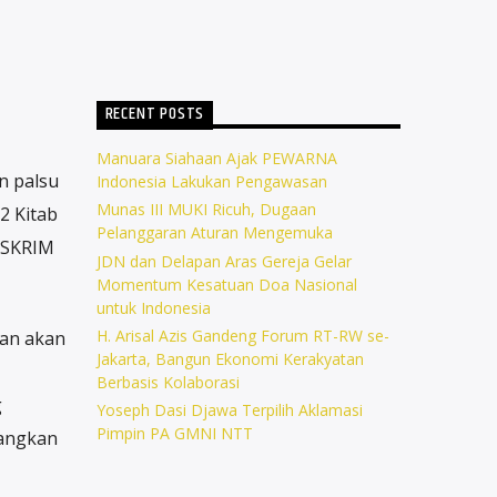
RECENT POSTS
Manuara Siahaan Ajak PEWARNA
n palsu
Indonesia Lakukan Pengawasan
Munas III MUKI Ricuh, Dugaan
2 Kitab
Pelanggaran Aturan Mengemuka
ESKRIM
JDN dan Delapan Aras Gereja Gelar
Momentum Kesatuan Doa Nasional
untuk Indonesia
H. Arisal Azis Gandeng Forum RT-RW se-
dan akan
Jakarta, Bangun Ekonomi Kerakyatan
Berbasis Kolaborasi
g
Yoseph Dasi Djawa Terpilih Aklamasi
Pimpin PA GMNI NTT
langkan