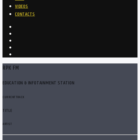
VIDEOS
CONTACTS
RPK FM
EDUCATION & INFOTAINMENT STATION
CURRENT TRACK
TITLE
ARTIST