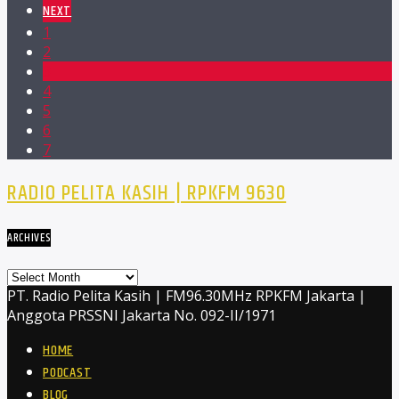
NEXT
1
2
3
4
5
6
7
RADIO PELITA KASIH | RPKFM 9630
ARCHIVES
Archives
PT. Radio Pelita Kasih | FM96.30MHz RPKFM Jakarta |
Anggota PRSSNI Jakarta No. 092-II/1971
HOME
PODCAST
BLOG