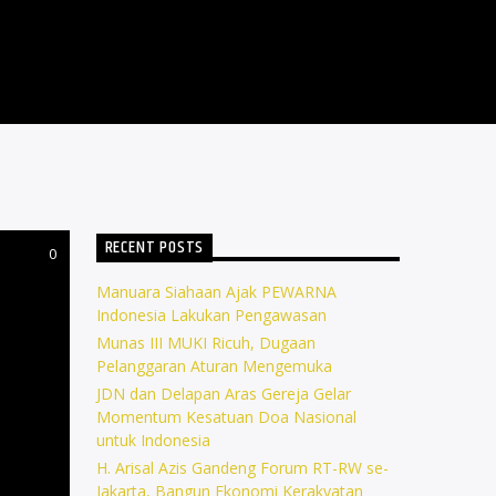
RECENT POSTS
0
Manuara Siahaan Ajak PEWARNA
Indonesia Lakukan Pengawasan
Munas III MUKI Ricuh, Dugaan
Pelanggaran Aturan Mengemuka
JDN dan Delapan Aras Gereja Gelar
Momentum Kesatuan Doa Nasional
untuk Indonesia
H. Arisal Azis Gandeng Forum RT-RW se-
Jakarta, Bangun Ekonomi Kerakyatan