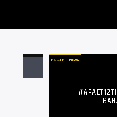
HEALTH
NEWS
#APACT12T
BAH