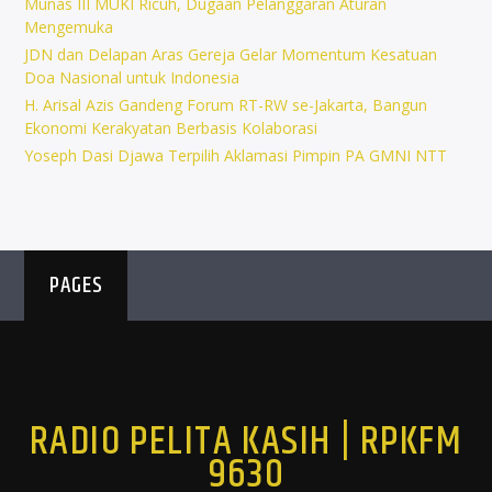
Munas III MUKI Ricuh, Dugaan Pelanggaran Aturan
Mengemuka
JDN dan Delapan Aras Gereja Gelar Momentum Kesatuan
Doa Nasional untuk Indonesia
H. Arisal Azis Gandeng Forum RT-RW se-Jakarta, Bangun
Ekonomi Kerakyatan Berbasis Kolaborasi
Yoseph Dasi Djawa Terpilih Aklamasi Pimpin PA GMNI NTT
PAGES
RADIO PELITA KASIH | RPKFM
9630