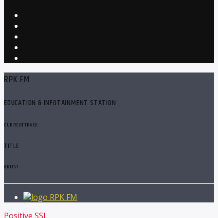
RPK FM
EDUCATION & INFOTAINMENT STATION
CURRENT TRACK
TITLE
ARTIST
RPK FM
Positive SSL