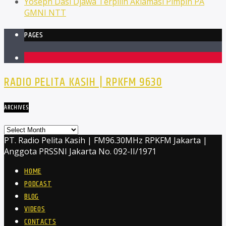
Yoseph Dasi Djawa Terpilih Aklamasi Pimpin PA
GMNI NTT
PAGES
1
RADIO PELITA KASIH | RPKFM 9630
ARCHIVES
Archives
PT. Radio Pelita Kasih | FM96.30MHz RPKFM Jakarta |
Anggota PRSSNI Jakarta No. 092-II/1971
HOME
PODCAST
BLOG
VIDEOS
CONTACTS