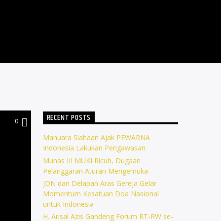
RECENT POSTS
0
Manuara Siahaan Ajak PEWARNA
Indonesia Lakukan Pengawasan
Munas III MUKI Ricuh, Dugaan
Pelanggaran Aturan Mengemuka
JDN dan Delapan Aras Gereja Gelar
Momentum Kesatuan Doa Nasional
untuk Indonesia
H. Arisal Azis Gandeng Forum RT-RW se-