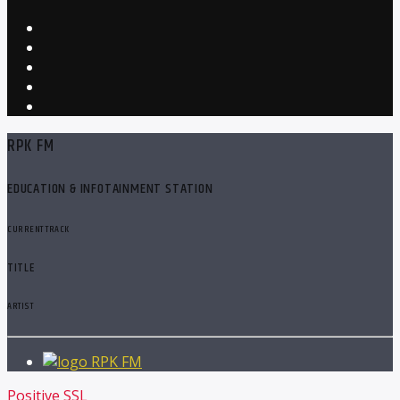
RPK FM
EDUCATION & INFOTAINMENT STATION
CURRENT TRACK
TITLE
ARTIST
RPK FM
Positive SSL