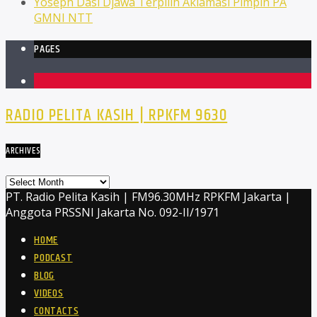
Yoseph Dasi Djawa Terpilih Aklamasi Pimpin PA
GMNI NTT
PAGES
1
RADIO PELITA KASIH | RPKFM 9630
ARCHIVES
Archives
PT. Radio Pelita Kasih | FM96.30MHz RPKFM Jakarta |
Anggota PRSSNI Jakarta No. 092-II/1971
HOME
PODCAST
BLOG
VIDEOS
CONTACTS