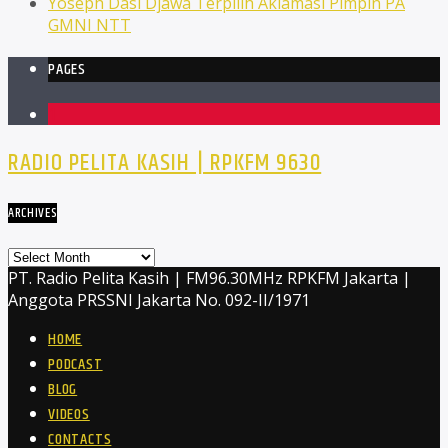
Yoseph Dasi Djawa Terpilih Aklamasi Pimpin PA
GMNI NTT
PAGES
1
RADIO PELITA KASIH | RPKFM 9630
ARCHIVES
Archives
PT. Radio Pelita Kasih | FM96.30MHz RPKFM Jakarta |
Anggota PRSSNI Jakarta No. 092-II/1971
HOME
PODCAST
BLOG
VIDEOS
CONTACTS