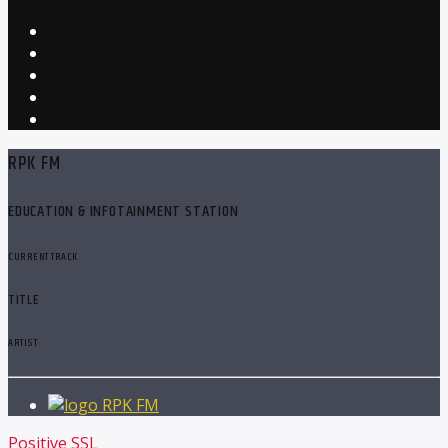
RPK FM
EDUCATION & INFOTAINMENT STATION
CURRENT TRACK
TITLE
ARTIST
RPK FM
Positive SSL