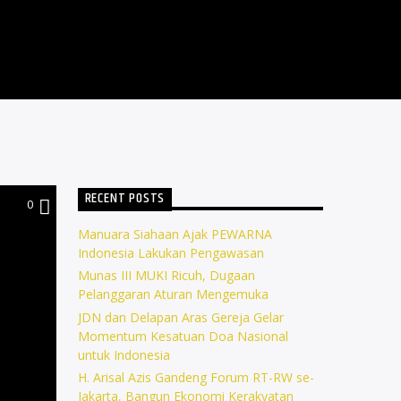
RECENT POSTS
0
Manuara Siahaan Ajak PEWARNA
Indonesia Lakukan Pengawasan
Munas III MUKI Ricuh, Dugaan
Pelanggaran Aturan Mengemuka
JDN dan Delapan Aras Gereja Gelar
Momentum Kesatuan Doa Nasional
untuk Indonesia
H. Arisal Azis Gandeng Forum RT-RW se-
Jakarta, Bangun Ekonomi Kerakyatan