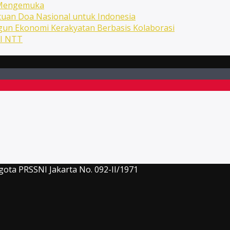
n Mengemuka
uan Doa Nasional untuk Indonesia
ngun Ekonomi Kerakyatan Berbasis Kolaborasi
NI NTT
gota PRSSNI Jakarta No. 092-II/1971