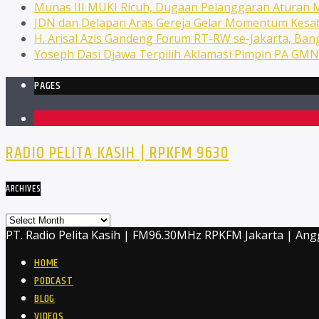
Munas III MUKI Ricuh, Dugaan Pelanggaran Atura
JDN dan Delapan Aras Gereja Gelar Momentum Kesat
H. Arisal Azis Gandeng Forum RT-RW se-Jakarta, Ba
Yoseph Dasi Djawa Terpilih Aklamasi Pimpin PA GM
PAGES
1
RADIO PELITA KASIH | RPKFM 9630
ARCHIVES
Archives
PT. Radio Pelita Kasih | FM96.30MHz RPKFM Jakarta | Ang
HOME
PODCAST
BLOG
VIDEOS