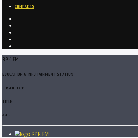
CONTACTS
RPK FM
EDUCATION & INFOTAINMENT STATION
CURRENT TRACK
TITLE
ARTIST
RPK FM