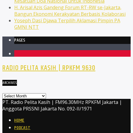
Kesatuan Doa Nasional untuk Indonesia
H. Arisal Azis Gandeng Forum RT-RW se-Jakarta,
Bangun Ekonomi Kerakyatan Berbasis Kolaborasi
Yoseph Dasi Djawa Terpilih Aklamasi Pimpin PA
GMNI NTT
PAGES
1
RADIO PELITA KASIH | RPKFM 9630
ARCHIVES
Archives
PT. Radio Pelita Kasih | FM96.30MHz RPKFM Jakarta |
Anggota PRSSNI Jakarta No. 092-II/1971
HOME
PODCAST