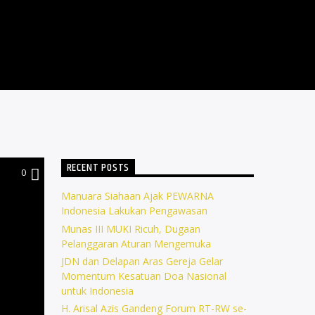
RECENT POSTS
0
Manuara Siahaan Ajak PEWARNA
Indonesia Lakukan Pengawasan
Munas III MUKI Ricuh, Dugaan
Pelanggaran Aturan Mengemuka
JDN dan Delapan Aras Gereja Gelar
Momentum Kesatuan Doa Nasional
untuk Indonesia
H. Arisal Azis Gandeng Forum RT-RW se-