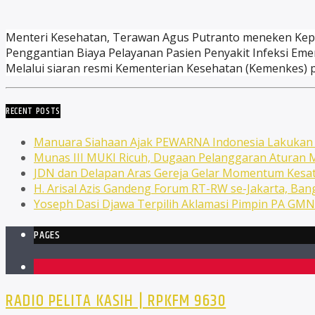
Menteri Kesehatan, Terawan Agus Putranto meneken Kep
Penggantian Biaya Pelayanan Pasien Penyakit Infeksi Eme
Melalui siaran resmi Kementerian Kesehatan (Kemenkes) pad
RECENT POSTS
Manuara Siahaan Ajak PEWARNA Indonesia Lakuka
Munas III MUKI Ricuh, Dugaan Pelanggaran Atura
JDN dan Delapan Aras Gereja Gelar Momentum Kesat
H. Arisal Azis Gandeng Forum RT-RW se-Jakarta, Ba
Yoseph Dasi Djawa Terpilih Aklamasi Pimpin PA GM
PAGES
1
RADIO PELITA KASIH | RPKFM 9630