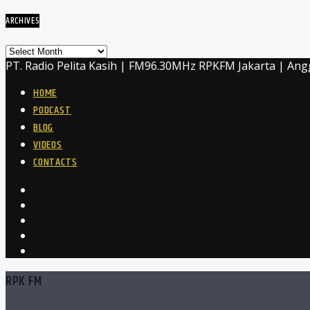
ARCHIVES
Archives
PT. Radio Pelita Kasih | FM96.30MHz RPKFM Jakarta | Ang
HOME
PODCAST
BLOG
VIDEOS
CONTACTS
RPK FM