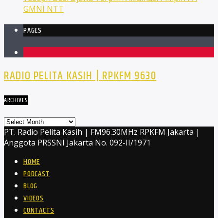
GMNI NTT
PAGES
1
RADIO PELITA KASIH | RPKFM 9630
ARCHIVES
Archives
PT. Radio Pelita Kasih | FM96.30MHz RPKFM Jakarta |
Anggota PRSSNI Jakarta No. 092-II/1971
HOME
PODCAST
BLOG
VIDEOS
CONTACTS