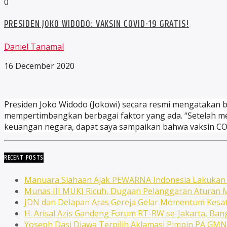
0
PRESIDEN JOKO WIDODO: VAKSIN COVID-19 GRATIS!
Daniel Tanamal
16 December 2020
Presiden Joko Widodo (Jokowi) secara resmi mengatakan b
mempertimbangkan berbagai faktor yang ada. “Setelah m
keuangan negara, dapat saya sampaikan bahwa vaksin COVID
RECENT POSTS
Manuara Siahaan Ajak PEWARNA Indonesia Lakuka
Munas III MUKI Ricuh, Dugaan Pelanggaran Atura
JDN dan Delapan Aras Gereja Gelar Momentum Kesat
H. Arisal Azis Gandeng Forum RT-RW se-Jakarta, Ba
Yoseph Dasi Djawa Terpilih Aklamasi Pimpin PA GM