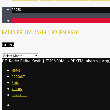
PAGES
1
RADIO PELITA KASIH | RPKFM 9630
ARCHIVES
Archives
PT. Radio Pelita Kasih | FM96.30MHz RPKFM Jakarta | Ang
HOME
PODCAST
BLOG
VIDEOS
CONTACTS