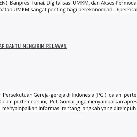
PEN), Banpres Tunai, Digitalisasi UMKM, dan Akses Permod
amatan UMKM sangat penting bagi perekonomian. Diperkira
SIAP BANTU MENGIRIM RELAWAN
m Persekutuan Gereja-gereja di Indonesia (PGI), dalam p
a. Dalam pertemuan ini, Pdt. Gomar juga menyampaikan apre
 menyampaikan informasi tentang langkah yang ditempuh 