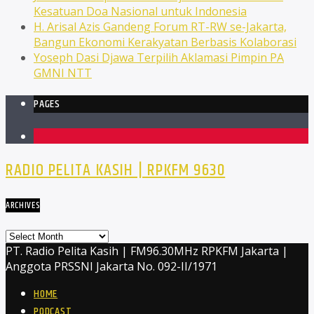
Kesatuan Doa Nasional untuk Indonesia
H. Arisal Azis Gandeng Forum RT-RW se-Jakarta,
Bangun Ekonomi Kerakyatan Berbasis Kolaborasi
Yoseph Dasi Djawa Terpilih Aklamasi Pimpin PA
GMNI NTT
PAGES
1
RADIO PELITA KASIH | RPKFM 9630
ARCHIVES
Archives
PT. Radio Pelita Kasih | FM96.30MHz RPKFM Jakarta |
Anggota PRSSNI Jakarta No. 092-II/1971
HOME
PODCAST