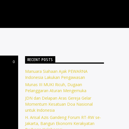
RECENT POSTS
0
Manuara Siahaan Ajak PEWARNA
Indonesia Lakukan Pengawasan
Munas III MUKI Ricuh, Dugaan
Pelanggaran Aturan Mengemuka
JDN dan Delapan Aras Gereja Gelar
Momentum Kesatuan Doa Nasional
untuk Indonesia
H. Arisal Azis Gandeng Forum RT-RW se-
Jakarta, Bangun Ekonomi Kerakyatan