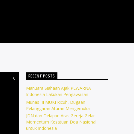
RECENT POSTS
0
Manuara Siahaan Ajak PEWARNA
Indonesia Lakukan Pengawasan
Munas III MUKI Ricuh, Dugaan
Pelanggaran Aturan Mengemuka
JDN dan Delapan Aras Gereja Gelar
Momentum Kesatuan Doa Nasional
untuk Indonesia