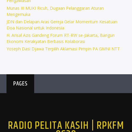
Pengawasan
Munas III MUKI Ricuh, Dugaan Pelanggaran Aturan
Mengemuka
JDN dan Delapan Aras Gereja Gelar Momentum Kesatuan
Doa Nasional untuk Indonesia
H. Arisal Azis Gandeng Forum RT-RW se-Jakarta, Bangun
Ekonomi Kerakyatan Berbasis Kolaborasi
Yoseph Dasi Djawa Terpilih Aklamasi Pimpin PA GMNI NTT
PAGES
RADIO PELITA KASIH | RPKFM