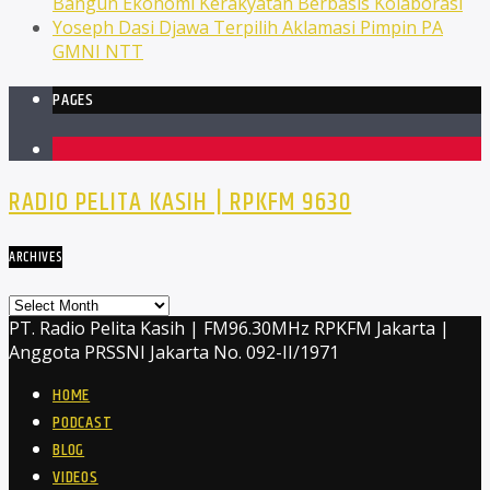
Bangun Ekonomi Kerakyatan Berbasis Kolaborasi
Yoseph Dasi Djawa Terpilih Aklamasi Pimpin PA
GMNI NTT
PAGES
1
RADIO PELITA KASIH | RPKFM 9630
ARCHIVES
Archives
PT. Radio Pelita Kasih | FM96.30MHz RPKFM Jakarta |
Anggota PRSSNI Jakarta No. 092-II/1971
HOME
PODCAST
BLOG
VIDEOS