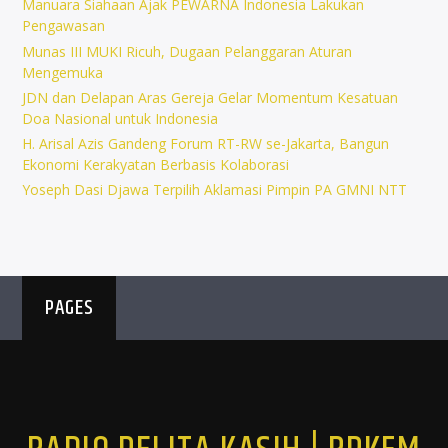
Manuara Siahaan Ajak PEWARNA Indonesia Lakukan
Pengawasan
Munas III MUKI Ricuh, Dugaan Pelanggaran Aturan
Mengemuka
JDN dan Delapan Aras Gereja Gelar Momentum Kesatuan
Doa Nasional untuk Indonesia
H. Arisal Azis Gandeng Forum RT-RW se-Jakarta, Bangun
Ekonomi Kerakyatan Berbasis Kolaborasi
Yoseph Dasi Djawa Terpilih Aklamasi Pimpin PA GMNI NTT
PAGES