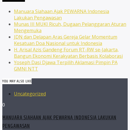
Manuara Siahaan Ajak PEWARNA Indonesia
Lakukan Pengawasan
Munas III MUKI Ricuh, Dugaan Pelanggaran Aturan
Mengemuka
JDN dan Delapan Aras Gereja Gelar Momentum
Kesatuan Doa Nasional untuk Indonesia
H. Arisal Azis Gandeng Forum RT-RW se-Jakarta,
Bangun Ekonomi Kerakyatan Berbasis Kolaborasi
Yoseph Dasi Djawa Terpilih Aklamasi Pimpin PA
GMNI NTT
YOU MAY ALSO LIKE
Uncategorized
0
MANUARA SIAHAAN AJAK PEWARNA INDONESIA LAKUKAN
PENGAWASAN