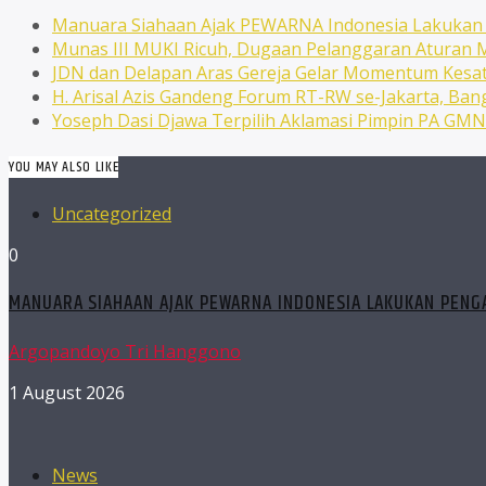
Manuara Siahaan Ajak PEWARNA Indonesia Lakuka
Munas III MUKI Ricuh, Dugaan Pelanggaran Atura
JDN dan Delapan Aras Gereja Gelar Momentum Kesat
H. Arisal Azis Gandeng Forum RT-RW se-Jakarta, Ba
Yoseph Dasi Djawa Terpilih Aklamasi Pimpin PA GM
YOU MAY ALSO LIKE
Uncategorized
0
MANUARA SIAHAAN AJAK PEWARNA INDONESIA LAKUKAN PEN
Argopandoyo Tri Hanggono
1 August 2026
News