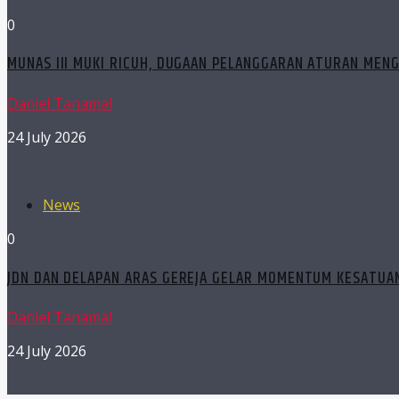
0
MUNAS III MUKI RICUH, DUGAAN PELANGGARAN ATURAN MEN
Daniel Tanamal
24 July 2026
News
0
JDN DAN DELAPAN ARAS GEREJA GELAR MOMENTUM KESATUAN
Daniel Tanamal
24 July 2026