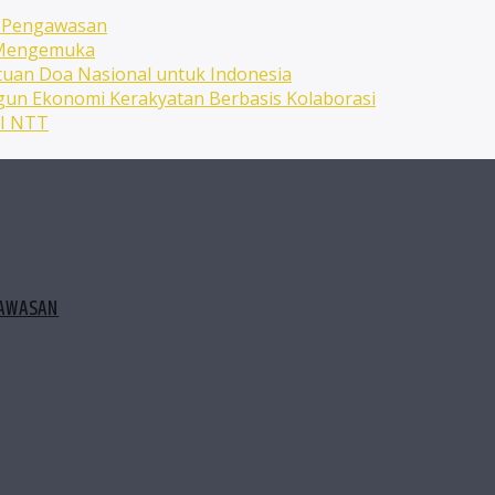
n Pengawasan
n Mengemuka
uan Doa Nasional untuk Indonesia
ngun Ekonomi Kerakyatan Berbasis Kolaborasi
NI NTT
GAWASAN