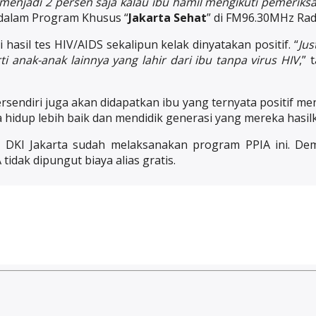
menjadi 2 persen saja kalau ibu hamil mengikuti pemeriksa
 dalam Program Khusus “
Jakarta Sehat
” di FM96.30MHz Radi
hasil tes HIV/AIDS sekalipun kelak dinyatakan positif. “
Jus
ti anak-anak lainnya yang lahir dari ibu tanpa virus HIV
,”
sendiri juga akan didapatkan ibu yang ternyata positif meny
hidup lebih baik dan mendidik generasi yang mereka hasil
 DKI Jakarta sudah melaksanakan program PPIA ini. Dem
tidak dipungut biaya alias gratis.