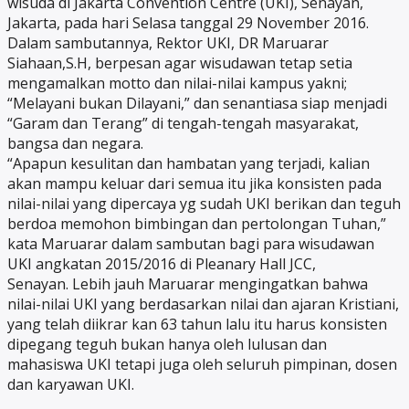
wisuda di Jakarta Convention Centre (UKI), Senayan,
Jakarta, pada hari Selasa tanggal 29 November 2016.
Dalam sambutannya, Rektor UKI, DR Maruarar
Siahaan,S.H, berpesan agar wisudawan tetap setia
mengamalkan motto dan nilai-nilai kampus yakni;
“Melayani bukan Dilayani,” dan senantiasa siap menjadi
“Garam dan Terang” di tengah-tengah masyarakat,
bangsa dan negara.
“Apapun kesulitan dan hambatan yang terjadi, kalian
akan mampu keluar dari semua itu jika konsisten pada
nilai-nilai yang dipercaya yg sudah UKI berikan dan teguh
berdoa memohon bimbingan dan pertolongan Tuhan,”
kata Maruarar dalam sambutan bagi para wisudawan
UKI angkatan 2015/2016 di Pleanary Hall JCC,
Senayan. Lebih jauh Maruarar mengingatkan bahwa
nilai-nilai UKI yang berdasarkan nilai dan ajaran Kristiani,
yang telah diikrar kan 63 tahun lalu itu harus konsisten
dipegang teguh bukan hanya oleh lulusan dan
mahasiswa UKI tetapi juga oleh seluruh pimpinan, dosen
dan karyawan UKI.