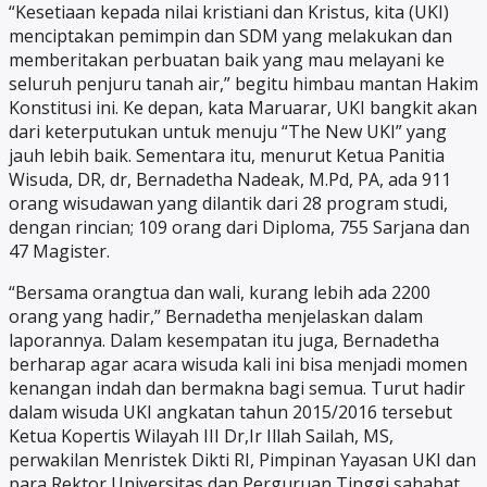
“Kesetiaan kepada nilai kristiani dan Kristus, kita (UKI)
menciptakan pemimpin dan SDM yang melakukan dan
memberitakan perbuatan baik yang mau melayani ke
seluruh penjuru tanah air,” begitu himbau mantan Hakim
Konstitusi ini. Ke depan, kata Maruarar, UKI bangkit akan
dari keterputukan untuk menuju “The New UKI” yang
jauh lebih baik. Sementara itu, menurut Ketua Panitia
Wisuda, DR, dr, Bernadetha Nadeak, M.Pd, PA, ada 911
orang wisudawan yang dilantik dari 28 program studi,
dengan rincian; 109 orang dari Diploma, 755 Sarjana dan
47 Magister.
“Bersama orangtua dan wali, kurang lebih ada 2200
orang yang hadir,” Bernadetha menjelaskan dalam
laporannya. Dalam kesempatan itu juga, Bernadetha
berharap agar acara wisuda kali ini bisa menjadi momen
kenangan indah dan bermakna bagi semua. Turut hadir
dalam wisuda UKI angkatan tahun 2015/2016 tersebut
Ketua Kopertis Wilayah III Dr,Ir Illah Sailah, MS,
perwakilan Menristek Dikti RI, Pimpinan Yayasan UKI dan
para Rektor Universitas dan Perguruan Tinggi sahabat.