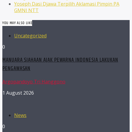
Yoseph Dasi Djawa Terpilih Aklamasi Pimpin PA
GMNI NTT
YOU MAY ALSO LIKE
Uncategorized
0
MANUARA SIAHAAN AJAK PEWARNA INDONESIA LAKUKAN
PENGAWASAN
Argopandoyo Tri Hanggono
1 August 2026
News
0