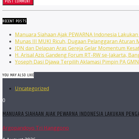
RECENT POSTS
Manuara Siahaan Ajak PEWARNA Indonesia Lakuka
Munas III MUKI Ricuh, Dugaan Pelanggaran Atura
JDN dan Delapan Aras Gereja Gelar Momentum Kesat
H. Arisal Azis Gandeng Forum RT-RW se-Jakarta, Ba
Yoseph Dasi Djawa Terpilih Aklamasi Pimpin PA GM
YOU MAY ALSO LIKE
Uncategorized
0
MANUARA SIAHAAN AJAK PEWARNA INDONESIA LAKUKAN PEN
Argopandoyo Tri Hanggono