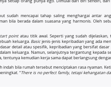
ya setiap orang punya ego. Dimulai dari diri sendiri, dar
but sudah mencapai tahap saling menghargai antar ang
an bila berada dalam suasana yang harmonis. Oleh seb
tart point
atau titik awal. Seperti yang sudah dijelaskan, 
sebuah keluarga.
Basic
jenis-jenis kepribadian yang ada men
asar detail atau spesifik, kepribadian yang bersifat dasar
 dalam keluarga. Namun, selanjutnya tergantung kepada 
ga, tentunya kemudian kerja sama dapat berlangsung dengan
ah indah bila rumah tersebut menciptakan rasa nyaman. Ke
eningkat. “
There is no perfect family
,
tetapi kehangatan da