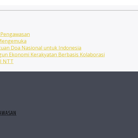
n Pengawasan
n Mengemuka
uan Doa Nasional untuk Indonesia
ngun Ekonomi Kerakyatan Berbasis Kolaborasi
NI NTT
GAWASAN