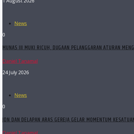
1 August 2026
News
0
MUNAS III MUKI RICUH, DUGAAN PELANGGARAN ATURAN MEN
Daniel Tanamal
24 July 2026
News
0
JDN DAN DELAPAN ARAS GEREJA GELAR MOMENTUM KESATUAN
Daniel Tanamal