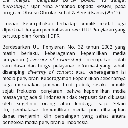
dia menjadi penguasa partai politik, itu sangat
berbahaya
,” ujar Nina Armando kepada RPKFM, pada
program Obsesi (Obrolan Sehat & Berisi) Kamis (29/12).
Dugaan keberpihakan terhadap pemilik modal juga
diperkuat dengan pembahasan revisi UU Penyiaran yang
tertutup oleh Komisi I DPR.
Berdasarkan UU Penyiaran No. 32 tahun 2002 yang
masih berlaku, keberagaman kepemilikan media
penyiaran (
diversity of ownership
) merupakan salah
satu dasar dan fungsi pelayanan informasi yang sehat,
disamping
diversity of content
atau keberagaman isi
media penyiaran. Keberagaman kepemilikan sebenarnya
juga merupakan jaminan buat publik, selaku pemilik
sejati frekuensi penyiaran, bahwa kepemilikan media
massa yang ada di Indonesia tidak terpusat dan dikuasai
oleh segelintir orang atau lembaga saja. Selain
itu, pembatasan kepemilikan media pun diharapkan
dapat menjamin iklin persaingan yang sehat antara
pengelola media penyiaran di Indonesia.