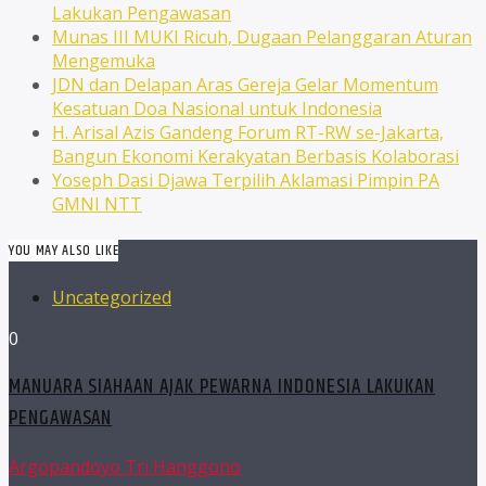
Lakukan Pengawasan
Munas III MUKI Ricuh, Dugaan Pelanggaran Aturan
Mengemuka
JDN dan Delapan Aras Gereja Gelar Momentum
Kesatuan Doa Nasional untuk Indonesia
H. Arisal Azis Gandeng Forum RT-RW se-Jakarta,
Bangun Ekonomi Kerakyatan Berbasis Kolaborasi
Yoseph Dasi Djawa Terpilih Aklamasi Pimpin PA
GMNI NTT
YOU MAY ALSO LIKE
Uncategorized
0
MANUARA SIAHAAN AJAK PEWARNA INDONESIA LAKUKAN
PENGAWASAN
Argopandoyo Tri Hanggono