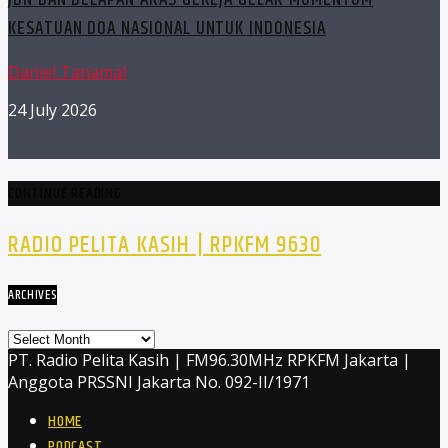
KESATUAN DOA NASIONAL UNTUK INDONESIA
Daniel Tanamal
24 July 2026
CONTINUE READING
RADIO PELITA KASIH | RPKFM 9630
ARCHIVES
Archives
PT. Radio Pelita Kasih | FM96.30MHz RPKFM Jakarta |
Anggota PRSSNI Jakarta No. 092-II/1971
HOME
PODCAST