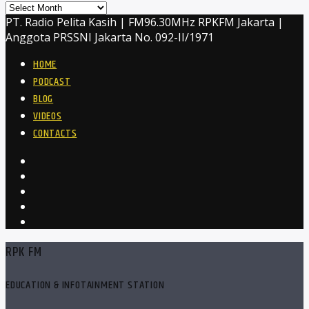
Archives
PT. Radio Pelita Kasih | FM96.30MHz RPKFM Jakarta |
Anggota PRSSNI Jakarta No. 092-II/1971
HOME
PODCAST
BLOG
VIDEOS
CONTACTS
RPK FM
EDUCATION & INFOTAINMENT STATION