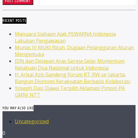
RECENT POSTS
Manuara Siahaan Ajak PEWARNA Indonesia
Lakukan Pengawasan
Munas III MUKI Ricuh, Dugaan Pelanggaran Aturan
Mengemuka
JDN dan Delapan Aras Gereja Gelar Momentum
Kesatuan Doa Nasional untuk Indonesia
H. Arisal Azis Gandeng Forum RT-RW se-Jakarta,
Bangun Ekonomi Kerakyatan Berbasis Kolaborasi
Yoseph Dasi Djawa Terpilih Aklamasi Pimpin PA
GMNI NTT
YOU MAY ALSO LIKE
Uncategorized
0