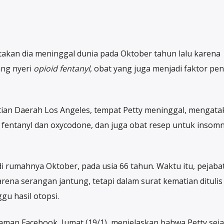
akan dia meninggal dunia pada Oktober tahun lalu karena
ang nyeri
opioid fentanyl
, obat yang juga menjadi faktor pe
ian Daerah Los Angeles, tempat Petty meninggal, mengata
 fentanyl dan oxycodone, dan juga obat resep untuk insomn
 rumahnya Oktober, pada usia 66 tahun. Waktu itu, pejaba
ena serangan jantung, tetapi dalam surat kematian dituli
u hasil otopsi.
 laman Facebook, Jumat (19/1), menjelaskan bahwa Petty sej