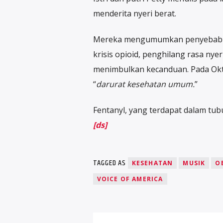
menderita nyeri berat.
Mereka mengumumkan penyebab k
krisis opioid, penghilang rasa nye
menimbulkan kecanduan. Pada Okt
“
darurat kesehatan umum.
”
Fentanyl, yang terdapat dalam tubu
[ds]
TAGGED AS
KESEHATAN
MUSIK
O
VOICE OF AMERICA