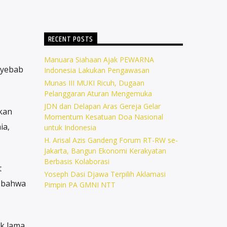
RECENT POSTS
Manuara Siahaan Ajak PEWARNA
nyebab
Indonesia Lakukan Pengawasan
Munas III MUKI Ricuh, Dugaan
Pelanggaran Aturan Mengemuka
JDN dan Delapan Aras Gereja Gelar
kan
Momentum Kesatuan Doa Nasional
ia,
untuk Indonesia
H. Arisal Azis Gandeng Forum RT-RW se-
Jakarta, Bangun Ekonomi Kerakyatan
Berbasis Kolaborasi
t
Yoseph Dasi Djawa Terpilih Aklamasi
s bahwa
Pimpin PA GMNI NTT
ak lama