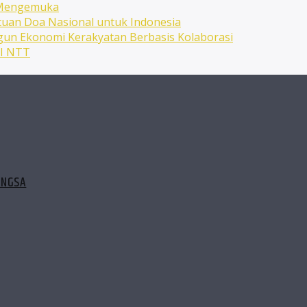
n Mengemuka
uan Doa Nasional untuk Indonesia
ngun Ekonomi Kerakyatan Berbasis Kolaborasi
NI NTT
ANGSA