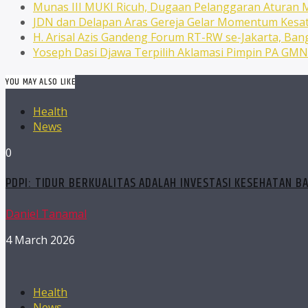
Munas III MUKI Ricuh, Dugaan Pelanggaran Atura
JDN dan Delapan Aras Gereja Gelar Momentum Kesat
H. Arisal Azis Gandeng Forum RT-RW se-Jakarta, Ba
Yoseph Dasi Djawa Terpilih Aklamasi Pimpin PA GM
YOU MAY ALSO LIKE
Health
News
0
PDPI: TIDUR BERKUALITAS ADALAH INVESTASI KESEHATAN B
Daniel Tanamal
4 March 2026
Health
News