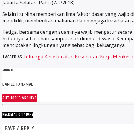
Jakarta Selatan, Rabu (7/2/2018).
Selain itu Nina memberikan lima faktor dasar yang waji
mendidik, memberikan makanan dan menjaga kesehatan an
Ketiga, bersama dengan suaminya wajib mengatur secara
hidupnya sehari-hari sampai anak diumur dewasa. Keem
menciptakan lingkungan yang sehat bagi keluarganya.
TAGGED AS
keluarga
Keselamatan Kesehatan Kerja
Menkes
AUTHOR
DANIEL TANAMAL
AUTHOR'S ARCHIVE
READER'S OPINIONS
LEAVE A REPLY