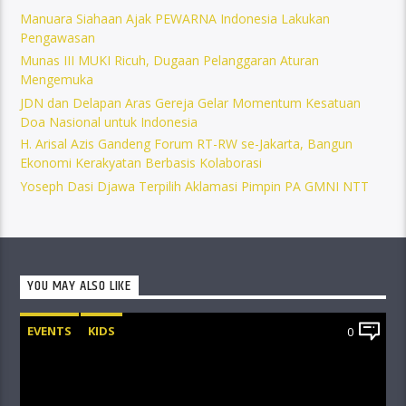
Manuara Siahaan Ajak PEWARNA Indonesia Lakukan
Pengawasan
Munas III MUKI Ricuh, Dugaan Pelanggaran Aturan
Mengemuka
JDN dan Delapan Aras Gereja Gelar Momentum Kesatuan
Doa Nasional untuk Indonesia
H. Arisal Azis Gandeng Forum RT-RW se-Jakarta, Bangun
Ekonomi Kerakyatan Berbasis Kolaborasi
Yoseph Dasi Djawa Terpilih Aklamasi Pimpin PA GMNI NTT
YOU MAY ALSO LIKE
EVENTS
KIDS
0