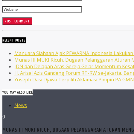
RECENT POSTS
Manuara Siahaan Ajak PEWARNA Indonesia Lakuka
Munas III MUKI Ricuh, Dugaan Pelanggaran Atura
JDN dan Delapan Aras Gereja Gelar Momentum Kesat
H. Arisal Azis Gandeng Forum RT-RW se-Jakarta, Ba
Yoseph Dasi Djawa Terpilih Aklamasi Pimpin PA GM
YOU MAY ALSO LIKE
News
0
MUNAS III MUKI RICUH, DUGAAN PELANGGARAN ATURAN MEN