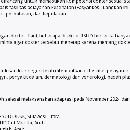
eri dirancang untuk memastikan kompetensi dokter sesuai 
basis fasilitas pelayanan kesehatan (Fasyankes). Langkah 
il, perbatasan, dan kepulauan.
gan dokter. Tadi, beberapa direktur RSUD bercerita banya
 minta agar dokter tersebut menetap karena memang dokter 
lusan luar negeri telah ditempatkan di fasilitas pelayanan
bgyn, penyakit dalam, dermatologi dan venerologi, bedah plas
elah selesai melaksanakan adaptasi pada November 2024 da
di RSUD ODSK, Sulawesi Utara
RSUD Cut Meutia, Aceh
auziah, Aceh