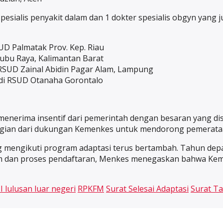
pesialis penyakit dalam dan 1 dokter spesialis obgyn yang
SUD Palmatak Prov. Kep. Riau
Kubu Raya, Kalimantan Barat
di RSUD Zainal Abidin Pagar Alam, Lampung
 di RSUD Otanaha Gorontalo
menerima insentif dari pemerintah dengan besaran yang di
n bagian dari dukungan Kemenkes untuk mendorong pemerata
g mengikuti program adaptasi terus bertambah. Tahun depan
stem dan proses pendaftaran, Menkes menegaskan bahwa Ke
 lulusan luar negeri
RPKFM
Surat Selesai Adaptasi
Surat Ta