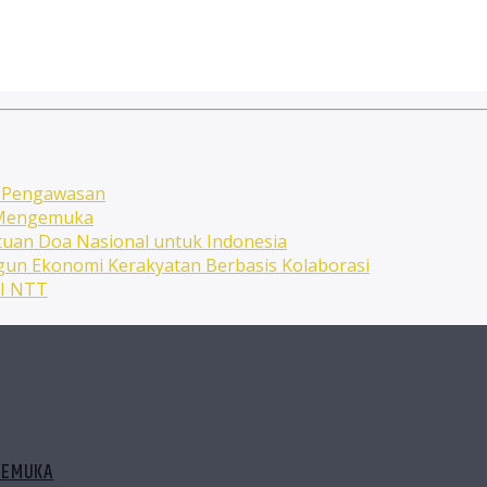
n Pengawasan
n Mengemuka
uan Doa Nasional untuk Indonesia
ngun Ekonomi Kerakyatan Berbasis Kolaborasi
NI NTT
GEMUKA