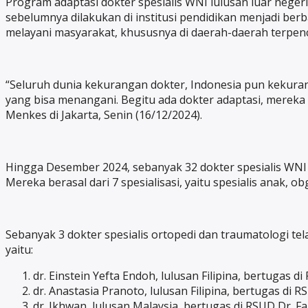
Program adaptasi dokter spesialis WNI lulusan luar neg
sebelumnya dilakukan di institusi pendidikan menjadi ber
melayani masyarakat, khususnya di daerah-daerah terpenc
“Seluruh dunia kekurangan dokter, Indonesia pun kekuran
yang bisa menangani. Begitu ada dokter adaptasi, mereka
Menkes di Jakarta, Senin (16/12/2024).
Hingga Desember 2024, sebanyak 32 dokter spesialis WNI lu
Mereka berasal dari 7 spesialisasi, yaitu spesialis anak, o
Sebanyak 3 dokter spesialis ortopedi dan traumatologi t
yaitu:
dr. Einstein Yefta Endoh, lulusan Filipina, bertugas 
dr. Anastasia Pranoto, lulusan Filipina, bertugas di 
dr. Ikhwan, lulusan Malaysia, bertugas di RSUD Dr. F