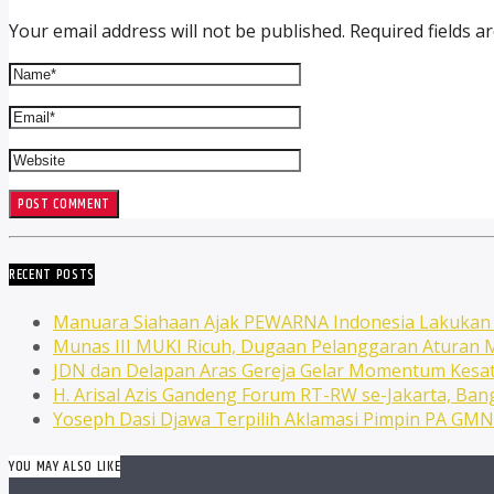
Your email address will not be published. Required fields a
RECENT POSTS
Manuara Siahaan Ajak PEWARNA Indonesia Lakuka
Munas III MUKI Ricuh, Dugaan Pelanggaran Atura
JDN dan Delapan Aras Gereja Gelar Momentum Kesat
H. Arisal Azis Gandeng Forum RT-RW se-Jakarta, Ba
Yoseph Dasi Djawa Terpilih Aklamasi Pimpin PA GM
YOU MAY ALSO LIKE