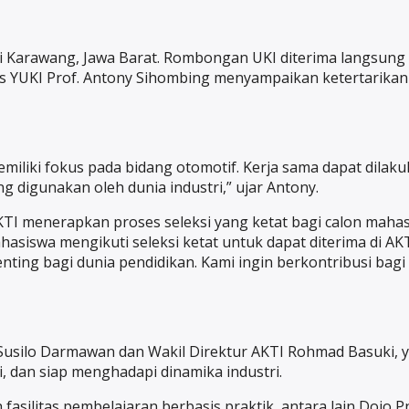
i Karawang, Jawa Barat. Rombongan UKI diterima langsung 
s YUKI Prof. Antony Sihombing menyampaikan ketertarikan 
memiliki fokus pada bidang otomotif. Kerja sama dapat dil
 digunakan oleh dunia industri,” ujar Antony.
I menerapkan proses seleksi yang ketat bagi calon maha
ahasiswa mengikuti seleksi ketat untuk dapat diterima di 
 penting bagi dunia pendidikan. Kami ingin berkontribusi ba
 Susilo Darmawan dan Wakil Direktur AKTI Rohmad Basuki,
, dan siap menghadapi dinamika industri.
asilitas pembelajaran berbasis praktik, antara lain Dojo 