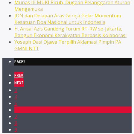
Munas III MUKI Ricuh, Dugaan Pelanggaran Aturan
Mengemuka
JDN dan Delapan Aras Gereja Gelar Momentum
Kesatuan Doa Nasional untuk Indonesia
H. Arisal Azis Gandeng Forum RT-RW se-Jakarta,
Bangun Ekonomi Kerakyatan Berbasis Kolaborasi
Yoseph Dasi Djawa Terpilih Aklamasi Pimpin PA
GMNI NTT
PAGES
PREV
NEXT
3
4
5
6
7
8
9