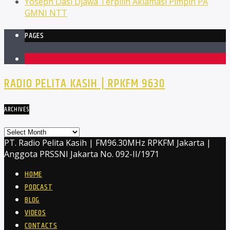
Yoseph Dasi Djawa Terpilih Aklamasi Pimpin PA
GMNI NTT
PAGES
1
RADIO PELITA KASIH | RPKFM 9630
ARCHIVES
Archives
PT. Radio Pelita Kasih | FM96.30MHz RPKFM Jakarta |
Anggota PRSSNI Jakarta No. 092-II/1971
HOME
PODCAST
BLOG
VIDEOS
CONTACTS