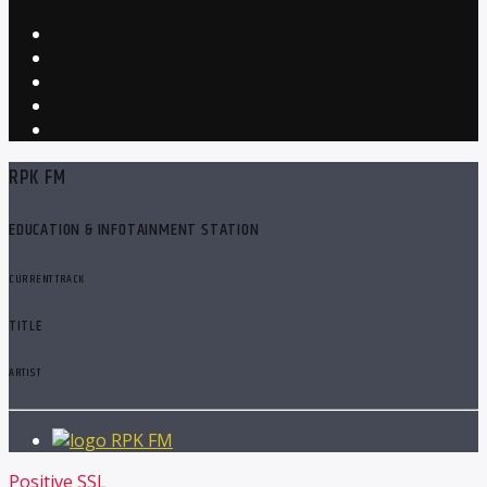
RPK FM
EDUCATION & INFOTAINMENT STATION
CURRENT TRACK
TITLE
ARTIST
RPK FM
Positive SSL