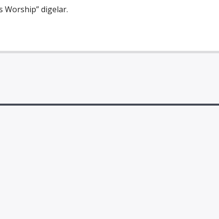
s Worship” digelar.
IO PELITA KASIH | RPKFM 