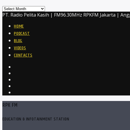
Archives
PT. Radio Pelita Kasih | FM96.30MHz RPKFM Jakarta | Ang
HOME
PODCAST
BLOG
VIDEOS
CONTACTS
RPK FM
EDUCATION & INFOTAINMENT STATION