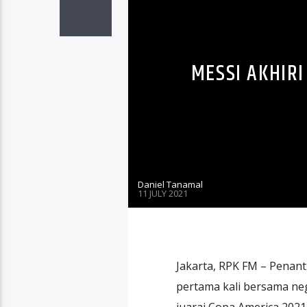
MESSI AKHIR
Daniel Tanamal
11 JULY 2021
Jakarta, RPK FM – Penanti
pertama kali bersama ne
juarai Copa America 2021 