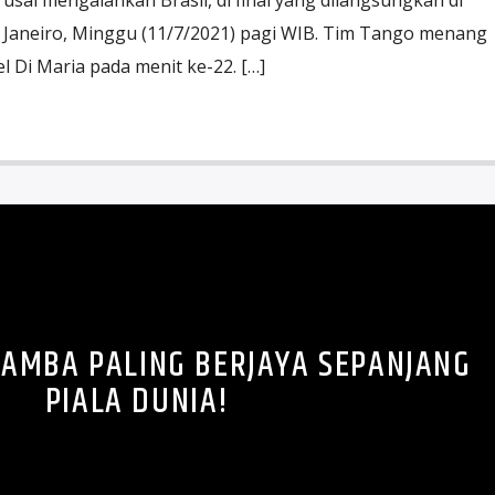
e Janeiro, Minggu (11/7/2021) pagi WIB. Tim Tango menang
el Di Maria pada menit ke-22. […]
 SAMBA PALING BERJAYA SEPANJANG
PIALA DUNIA!