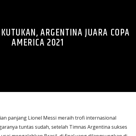
I KUTUKAN, ARGENTINA JUARA COPA
AMERICA 2021
an panjang Lionel Messi meraih trofi internasional
garanya tuntas sudah, setelah Timnas Argentina sukses
usai mengalahkan Brasil, di final yang dilangsungkan di