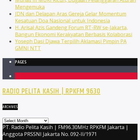
Mengemuka
JDN dan Delapan Aras Gereja Gelar Momentum
Kesatuan Doa Nasional untuk Indonesia
H. Arisal Azis Gandeng Forum RT-RW se-Jakarta,
Bangun Ekonomi Kerakyatan Berbasis Kolaborasi
Yoseph Dasi Djawa Terpilih Aklamasi Pimpin PA
GMNI NTT
PAGES
1
RADIO PELITA KASIH | RPKFM 9630
ARCHIVES
Archives
PT. Radio Pelita Kasih | FM96.30MHz RPKFM Jakarta |
Anggota PRSSNI Jakarta No. 092-II/1971