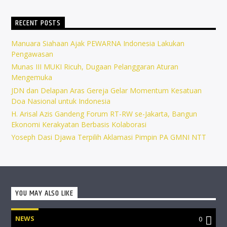
RECENT POSTS
Manuara Siahaan Ajak PEWARNA Indonesia Lakukan
Pengawasan
Munas III MUKI Ricuh, Dugaan Pelanggaran Aturan
Mengemuka
JDN dan Delapan Aras Gereja Gelar Momentum Kesatuan
Doa Nasional untuk Indonesia
H. Arisal Azis Gandeng Forum RT-RW se-Jakarta, Bangun
Ekonomi Kerakyatan Berbasis Kolaborasi
Yoseph Dasi Djawa Terpilih Aklamasi Pimpin PA GMNI NTT
YOU MAY ALSO LIKE
NEWS
0