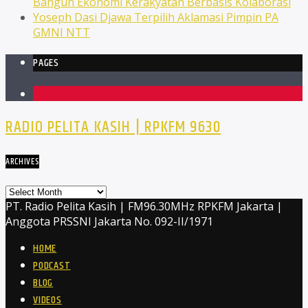
Bangun Ekonomi Kerakyatan Berbasis Kolaborasi
Yoseph Dasi Djawa Terpilih Aklamasi Pimpin PA
GMNI NTT
PAGES
1
RADIO PELITA KASIH | RPKFM 9630
ARCHIVES
Archives
PT. Radio Pelita Kasih | FM96.30MHz RPKFM Jakarta |
Anggota PRSSNI Jakarta No. 092-II/1971
HOME
PODCAST
BLOG
VIDEOS