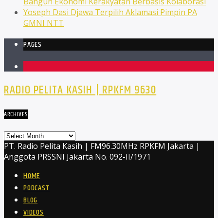
Bangun Ekonomi Kerakyatan Berbasis Kolaborasi
Yoseph Dasi Djawa Terpilih Aklamasi Pimpin PA
GMNI NTT
PAGES
1
RADIO PELITA KASIH | RPKFM 9630
ARCHIVES
Archives
PT. Radio Pelita Kasih | FM96.30MHz RPKFM Jakarta |
Anggota PRSSNI Jakarta No. 092-II/1971
HOME
PODCAST
BLOG
VIDEOS