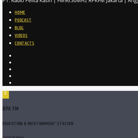
PT. Radio Pelita Kasih | FM96.30MHz RPKFM Jakarta | Ang
HOME
PODCAST
BLOG
VIDEOS
CONTACTS
RPK FM
EDUCATION & INFOTAINMENT STATION
CURRENT TRACK