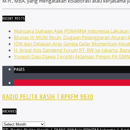
M.H., MBA, yang mengatakan kolaborasi atau kerjasama y
RECENT POSTS
Manuara Siahaan Ajak PEWARNA Indonesia Lakuka
Munas III MUKI Ricuh, Dugaan Pelanggaran Atura
JDN dan Delapan Aras Gereja Gelar Momentum Kesat
H. Arisal Azis Gandeng Forum RT-RW se-Jakarta, Ba
Yoseph Dasi Djawa Terpilih Aklamasi Pimpin PA GM
PAGES
1
RADIO PELITA KASIH | RPKFM 9630
ARCHIVES
Archives