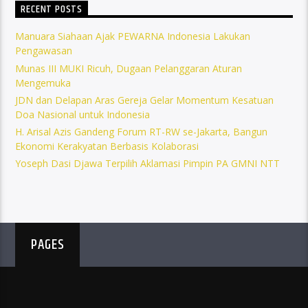
RECENT POSTS
Manuara Siahaan Ajak PEWARNA Indonesia Lakukan
Pengawasan
Munas III MUKI Ricuh, Dugaan Pelanggaran Aturan
Mengemuka
JDN dan Delapan Aras Gereja Gelar Momentum Kesatuan
Doa Nasional untuk Indonesia
H. Arisal Azis Gandeng Forum RT-RW se-Jakarta, Bangun
Ekonomi Kerakyatan Berbasis Kolaborasi
Yoseph Dasi Djawa Terpilih Aklamasi Pimpin PA GMNI NTT
PAGES