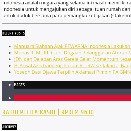
Indonesia adalah negara yang selama ini masih memiliki 
Indonesia untuk mengajukan diri sebagai tuan rumah dan f
untuk duduk bersama para pemangku kebijakan (stakehol
RECENT POSTS
Manuara Siahaan Ajak PEWARNA Indonesia Lakuka
Munas III MUKI Ricuh, Dugaan Pelanggaran Atura
JDN dan Delapan Aras Gereja Gelar Momentum Kesat
H. Arisal Azis Gandeng Forum RT-RW se-Jakarta, Ba
Yoseph Dasi Djawa Terpilih Aklamasi Pimpin PA GM
PAGES
1
RADIO PELITA KASIH | RPKFM 9630
ARCHIVES