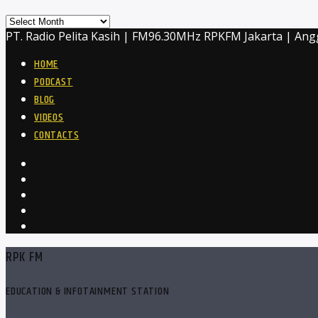
Archives
PT. Radio Pelita Kasih | FM96.30MHz RPKFM Jakarta | Ang
HOME
PODCAST
BLOG
VIDEOS
CONTACTS
RPK FM
EDUCATION & INFOTAINMENT STATION