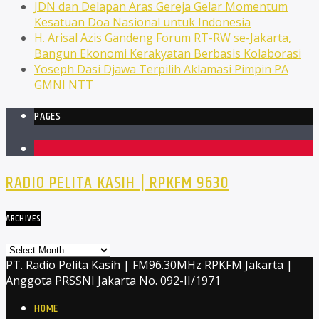
JDN dan Delapan Aras Gereja Gelar Momentum
Kesatuan Doa Nasional untuk Indonesia
H. Arisal Azis Gandeng Forum RT-RW se-Jakarta,
Bangun Ekonomi Kerakyatan Berbasis Kolaborasi
Yoseph Dasi Djawa Terpilih Aklamasi Pimpin PA
GMNI NTT
PAGES
1
RADIO PELITA KASIH | RPKFM 9630
ARCHIVES
Archives
PT. Radio Pelita Kasih | FM96.30MHz RPKFM Jakarta |
Anggota PRSSNI Jakarta No. 092-II/1971
HOME