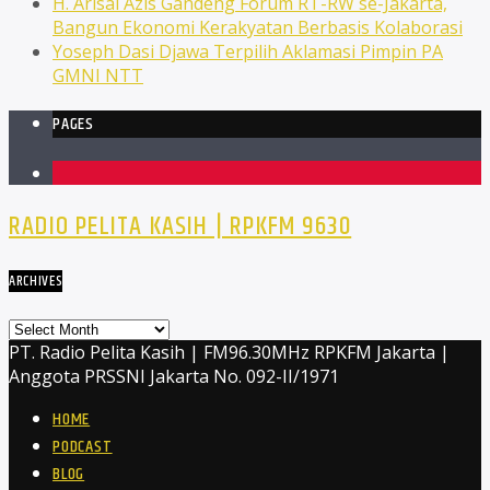
H. Arisal Azis Gandeng Forum RT-RW se-Jakarta,
Bangun Ekonomi Kerakyatan Berbasis Kolaborasi
Yoseph Dasi Djawa Terpilih Aklamasi Pimpin PA
GMNI NTT
PAGES
1
RADIO PELITA KASIH | RPKFM 9630
ARCHIVES
Archives
PT. Radio Pelita Kasih | FM96.30MHz RPKFM Jakarta |
Anggota PRSSNI Jakarta No. 092-II/1971
HOME
PODCAST
BLOG