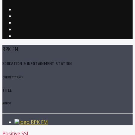
RPK FM
EDUCATION & INFOTAINMENT STATION
CURRENT TRACK
TITLE
ARTIST
RPK FM
Positive SSL