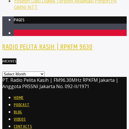
Yoseph Dasi Djawa Terpilih Aklamasi Pimpin PA
GMNI NTT
PAGES
1
RADIO PELITA KASIH | RPKFM 9630
ARCHIVES
Archives
PT. Radio Pelita Kasih | FM96.30MHz RPKFM Jakarta |
Anggota PRSSNI Jakarta No. 092-II/1971
HOME
PODCAST
BLOG
VIDEOS
CONTACTS