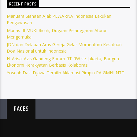
RECENT POSTS
Manuara Siahaan Ajak PEWARNA Indonesia Lakukan
Pengawasan
Munas III MUKI Ricuh, Dugaan Pelanggaran Aturan
Mengemuka
JDN dan Delapan Aras Gereja Gelar Momentum Kesatuan
Doa Nasional untuk Indonesia
H. Arisal Azis Gandeng Forum RT-RW se-Jakarta, Bangun
Ekonomi Kerakyatan Berbasis Kolaborasi
Yoseph Dasi Djawa Terpilih Aklamasi Pimpin PA GMNI NTT
PAGES